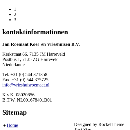
1
2
3
kontaktinformationen
Jan Roemaat Koel- en Vrieshuizen B.V.
Kerkstraat 66, 7135 JM Harreveld
Postbus 1, 7135 ZG Harreveld
Niederlande
Tel. +31 (0) 544 371858
Fax. +31 (0) 544 375725
info@vrieshuisroemaat.nl
K.v.K. 08020856
B.T.W. NL001678401B01
Sitemap
Designed by RocketTheme
Home
●
Text Size